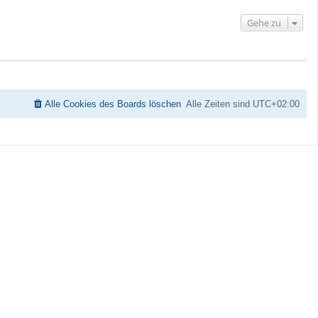
h
o
Gehe zu
b
e
n
Alle Cookies des Boards löschen
Alle Zeiten sind
UTC+02:00