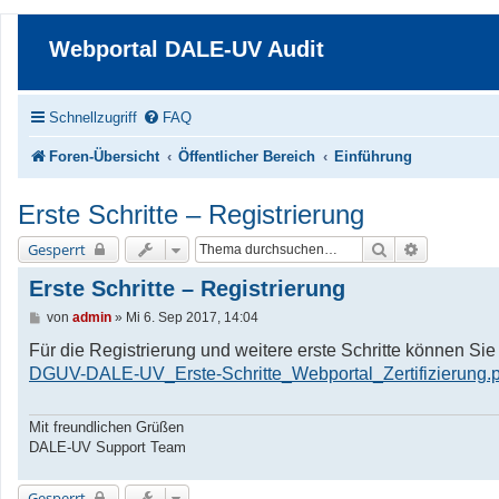
Webportal DALE-UV Audit
Schnellzugriff
FAQ
Foren-Übersicht
Öffentlicher Bereich
Einführung
Erste Schritte – Registrierung
Suche
Erweiterte 
Gesperrt
Erste Schritte – Registrierung
B
von
admin
»
Mi 6. Sep 2017, 14:04
e
i
Für die Registrierung und weitere erste Schritte können S
t
DGUV-DALE-UV_Erste-Schritte_Webportal_Zertifizierung.p
r
a
g
Mit freundlichen Grüßen
DALE-UV Support Team
Gesperrt