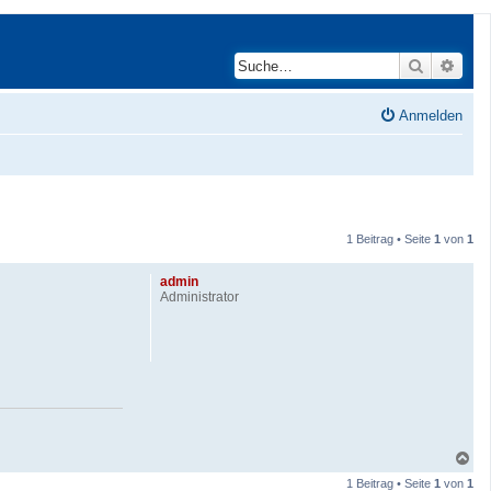
Suche
Erwei
Anmelden
1 Beitrag • Seite
1
von
1
admin
Administrator
N
a
1 Beitrag • Seite
1
von
1
c