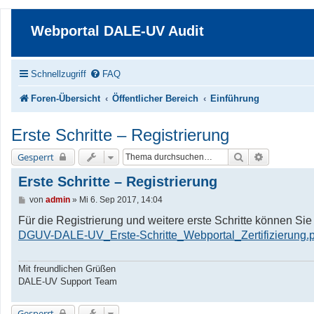
Webportal DALE-UV Audit
Schnellzugriff
FAQ
Foren-Übersicht
Öffentlicher Bereich
Einführung
Erste Schritte – Registrierung
Suche
Erweiterte 
Gesperrt
Erste Schritte – Registrierung
B
von
admin
»
Mi 6. Sep 2017, 14:04
e
i
Für die Registrierung und weitere erste Schritte können S
t
DGUV-DALE-UV_Erste-Schritte_Webportal_Zertifizierung.p
r
a
g
Mit freundlichen Grüßen
DALE-UV Support Team
Gesperrt