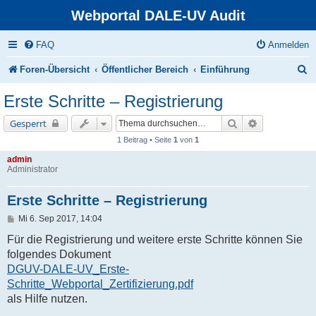
Webportal DALE-UV Audit
FAQ
Anmelden
S
Foren-Übersicht
Öffentlicher Bereich
Einführung
u
Erste Schritte – Registrierung
c
Suche
Erweiterte Su
Gesperrt
h
1 Beitrag • Seite
1
von
1
e
admin
Administrator
Erste Schritte – Registrierung
B
Mi 6. Sep 2017, 14:04
e
i
Für die Registrierung und weitere erste Schritte können Sie
t
folgendes Dokument
r
a
DGUV-DALE-UV_Erste-
g
Schritte_Webportal_Zertifizierung.pdf
als Hilfe nutzen.