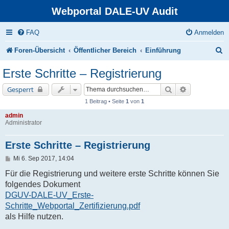
Webportal DALE-UV Audit
FAQ
Anmelden
S
Foren-Übersicht
Öffentlicher Bereich
Einführung
u
Erste Schritte – Registrierung
c
Suche
Erweiterte Su
Gesperrt
h
1 Beitrag • Seite
1
von
1
e
admin
Administrator
Erste Schritte – Registrierung
B
Mi 6. Sep 2017, 14:04
e
i
Für die Registrierung und weitere erste Schritte können Sie
t
folgendes Dokument
r
a
DGUV-DALE-UV_Erste-
g
Schritte_Webportal_Zertifizierung.pdf
als Hilfe nutzen.