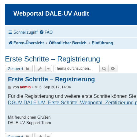
Webportal DALE-UV Audit
Schnellzugriff
FAQ
Foren-Übersicht
Öffentlicher Bereich
Einführung
Erste Schritte – Registrierung
Suche
Erweiterte 
Gesperrt
Erste Schritte – Registrierung
B
von
admin
»
Mi 6. Sep 2017, 14:04
e
i
Für die Registrierung und weitere erste Schritte können S
t
DGUV-DALE-UV_Erste-Schritte_Webportal_Zertifizierung.p
r
a
g
Mit freundlichen Grüßen
DALE-UV Support Team
Gesperrt