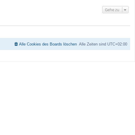
h
o
Gehe zu
b
e
n
Alle Cookies des Boards löschen
Alle Zeiten sind
UTC+02:00