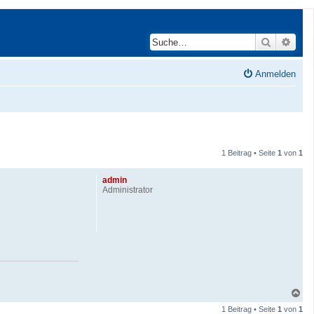
Suche
Erwei
Anmelden
1 Beitrag • Seite
1
von
1
admin
Administrator
N
a
1 Beitrag • Seite
1
von
1
c