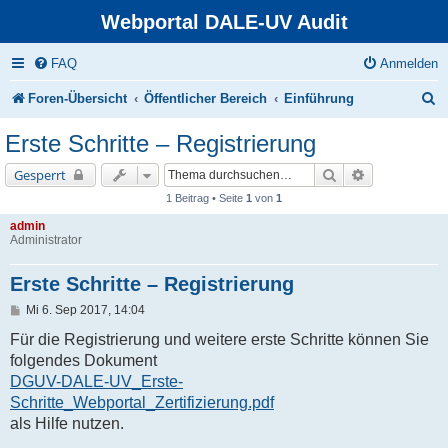
Webportal DALE-UV Audit
FAQ
Anmelden
S
Foren-Übersicht
Öffentlicher Bereich
Einführung
u
Erste Schritte – Registrierung
c
Suche
Erweiterte Su
Gesperrt
h
1 Beitrag • Seite
1
von
1
e
admin
Administrator
Erste Schritte – Registrierung
B
Mi 6. Sep 2017, 14:04
e
i
Für die Registrierung und weitere erste Schritte können Sie
t
folgendes Dokument
r
a
DGUV-DALE-UV_Erste-
g
Schritte_Webportal_Zertifizierung.pdf
als Hilfe nutzen.