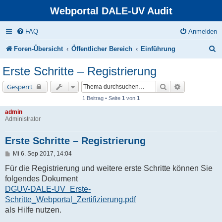
Webportal DALE-UV Audit
FAQ
Anmelden
S
Foren-Übersicht
Öffentlicher Bereich
Einführung
u
Erste Schritte – Registrierung
c
Suche
Erweiterte Su
Gesperrt
h
1 Beitrag • Seite
1
von
1
e
admin
Administrator
Erste Schritte – Registrierung
B
Mi 6. Sep 2017, 14:04
e
i
Für die Registrierung und weitere erste Schritte können Sie
t
folgendes Dokument
r
a
DGUV-DALE-UV_Erste-
g
Schritte_Webportal_Zertifizierung.pdf
als Hilfe nutzen.