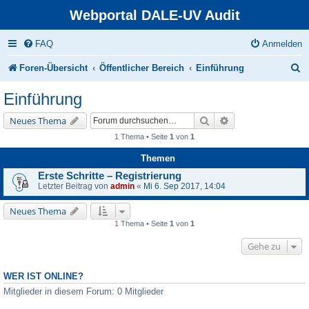
Webportal DALE-UV Audit
FAQ
Anmelden
S
Foren-Übersicht
Öffentlicher Bereich
Einführung
u
Einführung
c
Suche
Erweiterte Suche
Neues Thema
h
1 Thema • Seite
1
von
1
e
Themen
Erste Schritte – Registrierung
Letzter Beitrag von
admin
«
Mi 6. Sep 2017, 14:04
Neues Thema
1 Thema • Seite
1
von
1
Gehe zu
WER IST ONLINE?
Mitglieder in diesem Forum: 0 Mitglieder