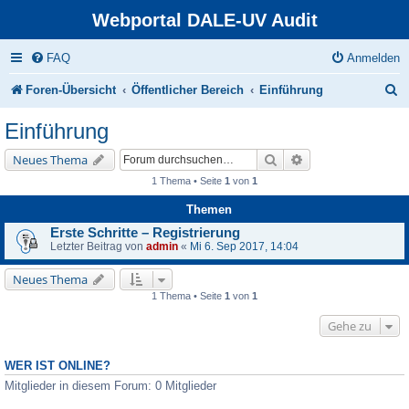
Webportal DALE-UV Audit
FAQ
Anmelden
S
Foren-Übersicht
Öffentlicher Bereich
Einführung
u
Einführung
c
Suche
Erweiterte Suche
Neues Thema
h
1 Thema • Seite
1
von
1
e
Themen
Erste Schritte – Registrierung
Letzter Beitrag von
admin
«
Mi 6. Sep 2017, 14:04
Neues Thema
1 Thema • Seite
1
von
1
Gehe zu
WER IST ONLINE?
Mitglieder in diesem Forum: 0 Mitglieder