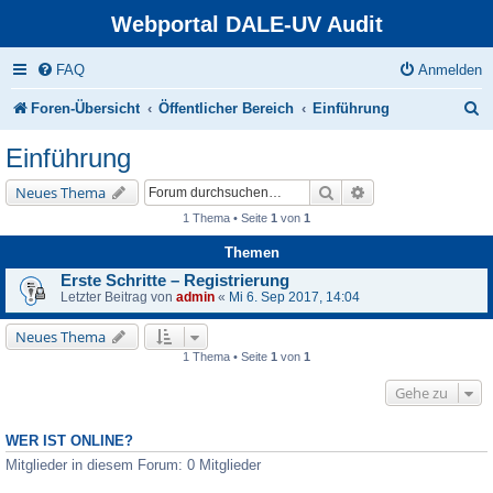
Webportal DALE-UV Audit
FAQ
Anmelden
S
Foren-Übersicht
Öffentlicher Bereich
Einführung
u
Einführung
c
Suche
Erweiterte Suche
Neues Thema
h
1 Thema • Seite
1
von
1
e
Themen
Erste Schritte – Registrierung
Letzter Beitrag von
admin
«
Mi 6. Sep 2017, 14:04
Neues Thema
1 Thema • Seite
1
von
1
Gehe zu
WER IST ONLINE?
Mitglieder in diesem Forum: 0 Mitglieder