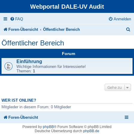
Webportal DALE-UV Audit
FAQ
Anmelden
S
Foren-Übersicht
Öffentlicher Bereich
u
Öffentlicher Bereich
c
Forum
h
Einführung
e
Wichtige Informationen für Interessierte!
Themen:
1
Gehe zu
WER IST ONLINE?
Mitglieder in diesem Forum: 0 Mitglieder
Foren-Übersicht
Powered by
phpBB
® Forum Software © phpBB Limited
Deutsche Übersetzung durch
phpBB.de