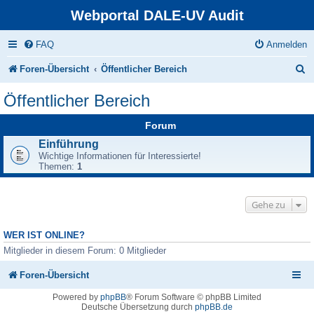
Webportal DALE-UV Audit
FAQ
Anmelden
S
Foren-Übersicht
Öffentlicher Bereich
u
Öffentlicher Bereich
c
Forum
h
Einführung
e
Wichtige Informationen für Interessierte!
Themen:
1
Gehe zu
WER IST ONLINE?
Mitglieder in diesem Forum: 0 Mitglieder
Foren-Übersicht
Powered by
phpBB
® Forum Software © phpBB Limited
Deutsche Übersetzung durch
phpBB.de