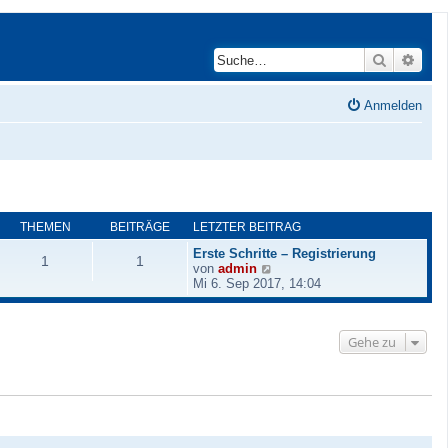
Suche
Erwei
Anmelden
THEMEN
BEITRÄGE
LETZTER BEITRAG
Erste Schritte – Registrierung
1
1
N
von
admin
e
Mi 6. Sep 2017, 14:04
u
e
s
Gehe zu
t
e
r
B
e
i
t
r