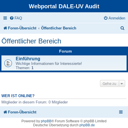
Webportal DALE-UV Audit
FAQ
Anmelden
S
Foren-Übersicht
Öffentlicher Bereich
u
Öffentlicher Bereich
c
Forum
h
Einführung
e
Wichtige Informationen für Interessierte!
Themen:
1
Gehe zu
WER IST ONLINE?
Mitglieder in diesem Forum: 0 Mitglieder
Foren-Übersicht
Powered by
phpBB
® Forum Software © phpBB Limited
Deutsche Übersetzung durch
phpBB.de