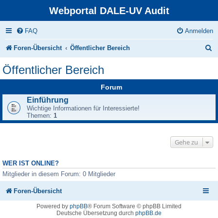
Webportal DALE-UV Audit
FAQ
Anmelden
S
Foren-Übersicht
Öffentlicher Bereich
u
Öffentlicher Bereich
c
Forum
h
Einführung
e
Wichtige Informationen für Interessierte!
Themen:
1
Gehe zu
WER IST ONLINE?
Mitglieder in diesem Forum: 0 Mitglieder
Foren-Übersicht
Powered by
phpBB
® Forum Software © phpBB Limited
Deutsche Übersetzung durch
phpBB.de