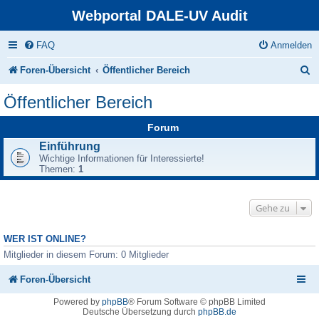
Webportal DALE-UV Audit
FAQ
Anmelden
S
Foren-Übersicht
Öffentlicher Bereich
u
Öffentlicher Bereich
c
Forum
h
Einführung
e
Wichtige Informationen für Interessierte!
Themen:
1
Gehe zu
WER IST ONLINE?
Mitglieder in diesem Forum: 0 Mitglieder
Foren-Übersicht
Powered by
phpBB
® Forum Software © phpBB Limited
Deutsche Übersetzung durch
phpBB.de