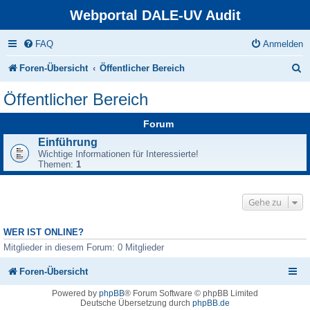
Webportal DALE-UV Audit
FAQ
Anmelden
S
Foren-Übersicht
Öffentlicher Bereich
u
Öffentlicher Bereich
c
Forum
h
Einführung
e
Wichtige Informationen für Interessierte!
Themen:
1
Gehe zu
WER IST ONLINE?
Mitglieder in diesem Forum: 0 Mitglieder
Foren-Übersicht
Powered by
phpBB
® Forum Software © phpBB Limited
Deutsche Übersetzung durch
phpBB.de