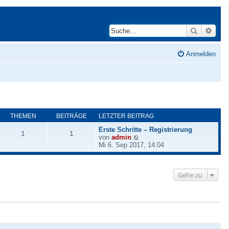
Suche
Erwei
Anmelden
THEMEN
BEITRÄGE
LETZTER BEITRAG
Erste Schritte – Registrierung
1
1
N
von
admin
e
Mi 6. Sep 2017, 14:04
u
e
s
Gehe zu
t
e
r
B
e
i
t
r