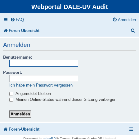
Webportal DALE-UV Audit
FAQ
Anmelden
S
Foren-Übersicht
u
Anmelden
c
Benutzername:
h
e
Passwort:
Ich habe mein Passwort vergessen
Angemeldet bleiben
Meinen Online-Status während dieser Sitzung verbergen
Foren-Übersicht
Powered by
phpBB
® Forum Software © phpBB Limited