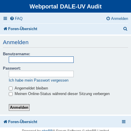
Webportal DALE-UV Audit
FAQ
Anmelden
S
Foren-Übersicht
u
Anmelden
c
Benutzername:
h
e
Passwort:
Ich habe mein Passwort vergessen
Angemeldet bleiben
Meinen Online-Status während dieser Sitzung verbergen
Foren-Übersicht
Powered by
phpBB
® Forum Software © phpBB Limited