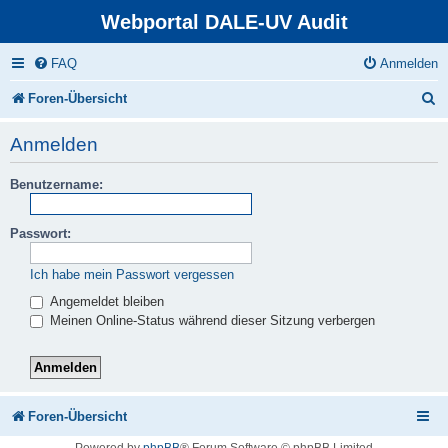
Webportal DALE-UV Audit
FAQ
Anmelden
S
Foren-Übersicht
u
Anmelden
c
Benutzername:
h
e
Passwort:
Ich habe mein Passwort vergessen
Angemeldet bleiben
Meinen Online-Status während dieser Sitzung verbergen
Foren-Übersicht
Powered by
phpBB
® Forum Software © phpBB Limited