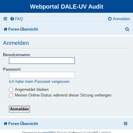
Webportal DALE-UV Audit
FAQ
Anmelden
S
Foren-Übersicht
u
Anmelden
c
Benutzername:
h
e
Passwort:
Ich habe mein Passwort vergessen
Angemeldet bleiben
Meinen Online-Status während dieser Sitzung verbergen
Foren-Übersicht
Powered by
phpBB
® Forum Software © phpBB Limited