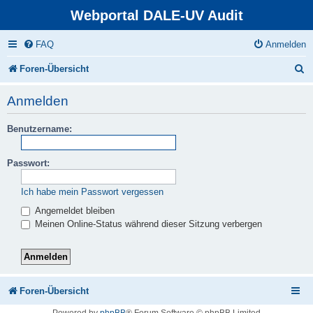
Webportal DALE-UV Audit
FAQ
Anmelden
S
Foren-Übersicht
u
Anmelden
c
Benutzername:
h
e
Passwort:
Ich habe mein Passwort vergessen
Angemeldet bleiben
Meinen Online-Status während dieser Sitzung verbergen
Foren-Übersicht
Powered by
phpBB
® Forum Software © phpBB Limited