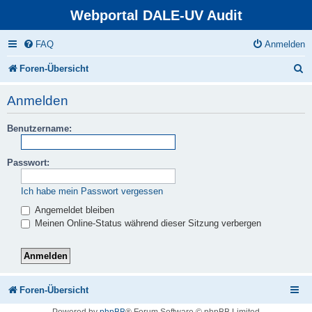
Webportal DALE-UV Audit
FAQ
Anmelden
S
Foren-Übersicht
u
Anmelden
c
Benutzername:
h
e
Passwort:
Ich habe mein Passwort vergessen
Angemeldet bleiben
Meinen Online-Status während dieser Sitzung verbergen
Foren-Übersicht
Powered by
phpBB
® Forum Software © phpBB Limited