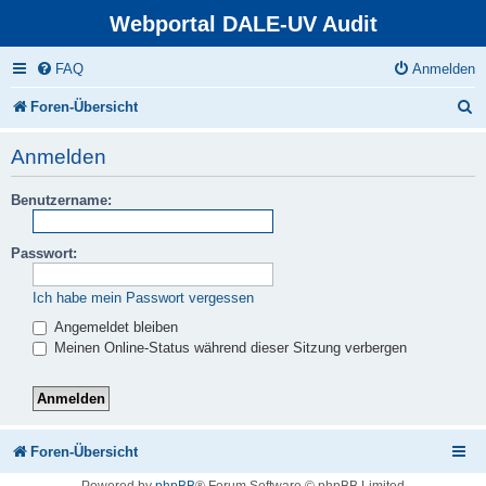
Webportal DALE-UV Audit
FAQ
Anmelden
S
Foren-Übersicht
u
Anmelden
c
Benutzername:
h
e
Passwort:
Ich habe mein Passwort vergessen
Angemeldet bleiben
Meinen Online-Status während dieser Sitzung verbergen
Foren-Übersicht
Powered by
phpBB
® Forum Software © phpBB Limited