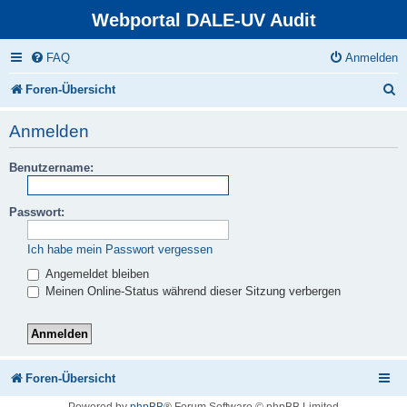
Webportal DALE-UV Audit
FAQ
Anmelden
S
Foren-Übersicht
u
Anmelden
c
Benutzername:
h
e
Passwort:
Ich habe mein Passwort vergessen
Angemeldet bleiben
Meinen Online-Status während dieser Sitzung verbergen
Foren-Übersicht
Powered by
phpBB
® Forum Software © phpBB Limited