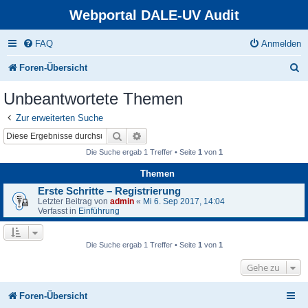
Webportal DALE-UV Audit
FAQ
Anmelden
S
Foren-Übersicht
u
Unbeantwortete Themen
c
Zur erweiterten Suche
h
Suche
Erweiterte Suche
e
Die Suche ergab 1 Treffer • Seite
1
von
1
Themen
Erste Schritte – Registrierung
Letzter Beitrag von
admin
«
Mi 6. Sep 2017, 14:04
Verfasst in
Einführung
Die Suche ergab 1 Treffer • Seite
1
von
1
Gehe zu
Foren-Übersicht