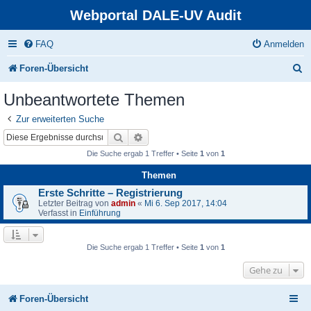
Webportal DALE-UV Audit
FAQ
Anmelden
S
Foren-Übersicht
u
Unbeantwortete Themen
c
Zur erweiterten Suche
h
Suche
Erweiterte Suche
e
Die Suche ergab 1 Treffer • Seite
1
von
1
Themen
Erste Schritte – Registrierung
Letzter Beitrag von
admin
«
Mi 6. Sep 2017, 14:04
Verfasst in
Einführung
Die Suche ergab 1 Treffer • Seite
1
von
1
Gehe zu
Foren-Übersicht