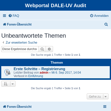
Webportal DALE-UV Audit
FAQ
Anmelden
S
Foren-Übersicht
u
Unbeantwortete Themen
c
Zur erweiterten Suche
h
Suche
Erweiterte Suche
e
Die Suche ergab 1 Treffer • Seite
1
von
1
Themen
Erste Schritte – Registrierung
Letzter Beitrag von
admin
«
Mi 6. Sep 2017, 14:04
Verfasst in
Einführung
Die Suche ergab 1 Treffer • Seite
1
von
1
Gehe zu
Foren-Übersicht