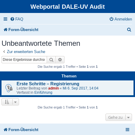
Webportal DALE-UV Audit
FAQ
Anmelden
S
Foren-Übersicht
u
Unbeantwortete Themen
c
Zur erweiterten Suche
h
Suche
Erweiterte Suche
e
Die Suche ergab 1 Treffer • Seite
1
von
1
Themen
Erste Schritte – Registrierung
Letzter Beitrag von
admin
«
Mi 6. Sep 2017, 14:04
Verfasst in
Einführung
Die Suche ergab 1 Treffer • Seite
1
von
1
Gehe zu
Foren-Übersicht