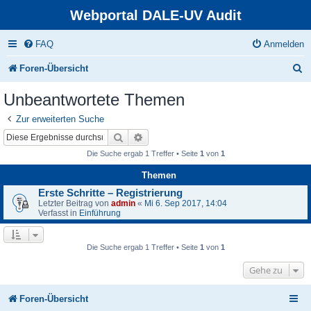
Webportal DALE-UV Audit
FAQ
Anmelden
S
Foren-Übersicht
u
Unbeantwortete Themen
c
Zur erweiterten Suche
h
Suche
Erweiterte Suche
e
Die Suche ergab 1 Treffer • Seite
1
von
1
Themen
Erste Schritte – Registrierung
Letzter Beitrag von
admin
«
Mi 6. Sep 2017, 14:04
Verfasst in
Einführung
Die Suche ergab 1 Treffer • Seite
1
von
1
Gehe zu
Foren-Übersicht