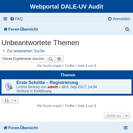
Webportal DALE-UV Audit
FAQ
Anmelden
S
Foren-Übersicht
u
Unbeantwortete Themen
c
Zur erweiterten Suche
h
Suche
Erweiterte Suche
e
Die Suche ergab 1 Treffer • Seite
1
von
1
Themen
Erste Schritte – Registrierung
Letzter Beitrag von
admin
«
Mi 6. Sep 2017, 14:04
Verfasst in
Einführung
Die Suche ergab 1 Treffer • Seite
1
von
1
Gehe zu
Foren-Übersicht