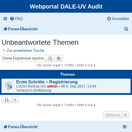
Webportal DALE-UV Audit
FAQ
Anmelden
S
Foren-Übersicht
u
Unbeantwortete Themen
c
Zur erweiterten Suche
h
Suche
Erweiterte Suche
e
Die Suche ergab 1 Treffer • Seite
1
von
1
Themen
Erste Schritte – Registrierung
Letzter Beitrag von
admin
«
Mi 6. Sep 2017, 14:04
Verfasst in
Einführung
Die Suche ergab 1 Treffer • Seite
1
von
1
Gehe zu
Foren-Übersicht