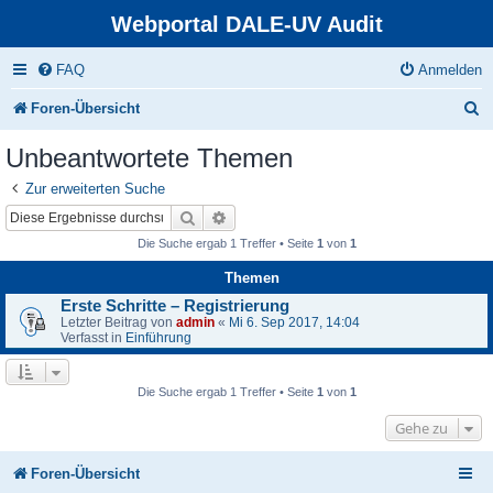
Webportal DALE-UV Audit
FAQ
Anmelden
S
Foren-Übersicht
u
Unbeantwortete Themen
c
Zur erweiterten Suche
h
Suche
Erweiterte Suche
e
Die Suche ergab 1 Treffer • Seite
1
von
1
Themen
Erste Schritte – Registrierung
Letzter Beitrag von
admin
«
Mi 6. Sep 2017, 14:04
Verfasst in
Einführung
Die Suche ergab 1 Treffer • Seite
1
von
1
Gehe zu
Foren-Übersicht