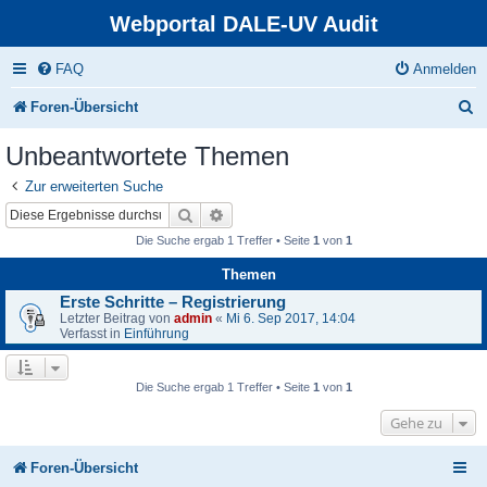
Webportal DALE-UV Audit
FAQ
Anmelden
S
Foren-Übersicht
u
Unbeantwortete Themen
c
Zur erweiterten Suche
h
Suche
Erweiterte Suche
e
Die Suche ergab 1 Treffer • Seite
1
von
1
Themen
Erste Schritte – Registrierung
Letzter Beitrag von
admin
«
Mi 6. Sep 2017, 14:04
Verfasst in
Einführung
Die Suche ergab 1 Treffer • Seite
1
von
1
Gehe zu
Foren-Übersicht