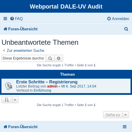
Webportal DALE-UV Audit
FAQ
Anmelden
S
Foren-Übersicht
u
Unbeantwortete Themen
c
Zur erweiterten Suche
h
Suche
Erweiterte Suche
e
Die Suche ergab 1 Treffer • Seite
1
von
1
Themen
Erste Schritte – Registrierung
Letzter Beitrag von
admin
«
Mi 6. Sep 2017, 14:04
Verfasst in
Einführung
Die Suche ergab 1 Treffer • Seite
1
von
1
Gehe zu
Foren-Übersicht