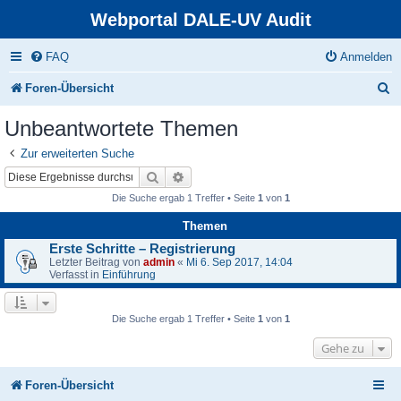
Webportal DALE-UV Audit
FAQ
Anmelden
S
Foren-Übersicht
u
Unbeantwortete Themen
c
Zur erweiterten Suche
h
Suche
Erweiterte Suche
e
Die Suche ergab 1 Treffer • Seite
1
von
1
Themen
Erste Schritte – Registrierung
Letzter Beitrag von
admin
«
Mi 6. Sep 2017, 14:04
Verfasst in
Einführung
Die Suche ergab 1 Treffer • Seite
1
von
1
Gehe zu
Foren-Übersicht