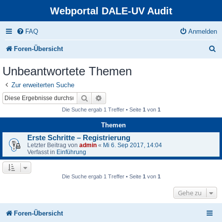
Webportal DALE-UV Audit
FAQ
Anmelden
S
Foren-Übersicht
u
Unbeantwortete Themen
c
Zur erweiterten Suche
h
Suche
Erweiterte Suche
e
Die Suche ergab 1 Treffer • Seite
1
von
1
Themen
Erste Schritte – Registrierung
Letzter Beitrag von
admin
«
Mi 6. Sep 2017, 14:04
Verfasst in
Einführung
Die Suche ergab 1 Treffer • Seite
1
von
1
Gehe zu
Foren-Übersicht