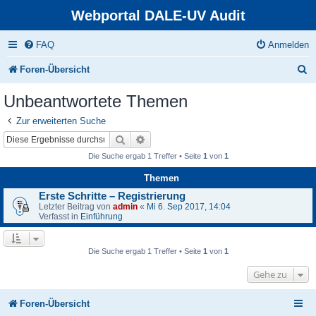
Webportal DALE-UV Audit
FAQ
Anmelden
S
Foren-Übersicht
u
Unbeantwortete Themen
c
Zur erweiterten Suche
h
Suche
Erweiterte Suche
e
Die Suche ergab 1 Treffer • Seite
1
von
1
Themen
Erste Schritte – Registrierung
Letzter Beitrag von
admin
«
Mi 6. Sep 2017, 14:04
Verfasst in
Einführung
Die Suche ergab 1 Treffer • Seite
1
von
1
Gehe zu
Foren-Übersicht