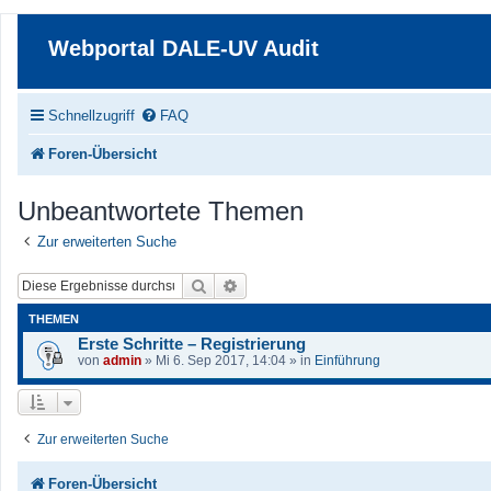
Webportal DALE-UV Audit
Schnellzugriff
FAQ
Foren-Übersicht
Unbeantwortete Themen
Zur erweiterten Suche
Suche
Erweiterte Suche
THEMEN
Erste Schritte – Registrierung
von
admin
» Mi 6. Sep 2017, 14:04 » in
Einführung
Zur erweiterten Suche
Foren-Übersicht