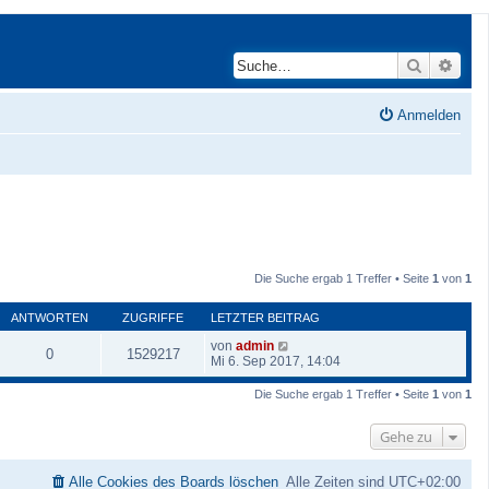
Suche
Erwei
Anmelden
Die Suche ergab 1 Treffer • Seite
1
von
1
ANTWORTEN
ZUGRIFFE
LETZTER BEITRAG
von
admin
0
1529217
Mi 6. Sep 2017, 14:04
Die Suche ergab 1 Treffer • Seite
1
von
1
Gehe zu
Alle Cookies des Boards löschen
Alle Zeiten sind
UTC+02:00