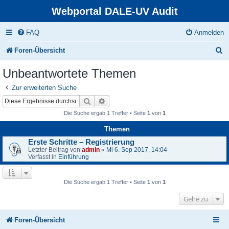
Webportal DALE-UV Audit
FAQ
Anmelden
S
Foren-Übersicht
u
Unbeantwortete Themen
c
Zur erweiterten Suche
h
Suche
Erweiterte Suche
e
Die Suche ergab 1 Treffer • Seite
1
von
1
Themen
Erste Schritte – Registrierung
Letzter Beitrag von
admin
«
Mi 6. Sep 2017, 14:04
Verfasst in
Einführung
Die Suche ergab 1 Treffer • Seite
1
von
1
Gehe zu
Foren-Übersicht