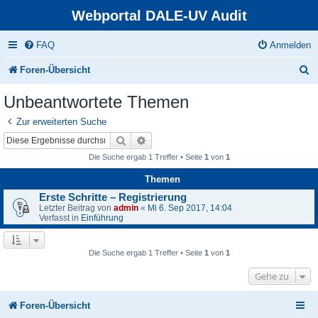
Webportal DALE-UV Audit
FAQ
Anmelden
S
Foren-Übersicht
u
Unbeantwortete Themen
c
Zur erweiterten Suche
h
Suche
Erweiterte Suche
e
Die Suche ergab 1 Treffer • Seite
1
von
1
Themen
Erste Schritte – Registrierung
Letzter Beitrag von
admin
«
Mi 6. Sep 2017, 14:04
Verfasst in
Einführung
Die Suche ergab 1 Treffer • Seite
1
von
1
Gehe zu
Foren-Übersicht