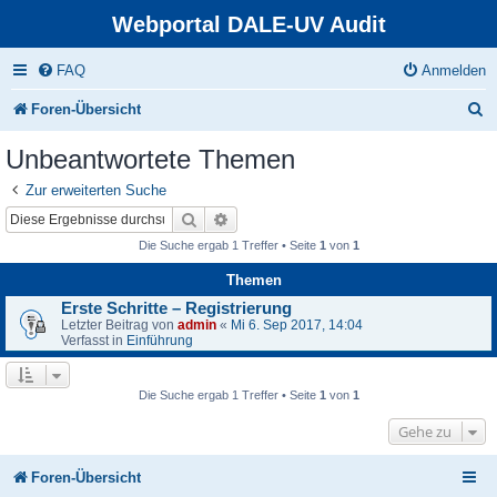
Webportal DALE-UV Audit
FAQ
Anmelden
S
Foren-Übersicht
u
Unbeantwortete Themen
c
Zur erweiterten Suche
h
Suche
Erweiterte Suche
e
Die Suche ergab 1 Treffer • Seite
1
von
1
Themen
Erste Schritte – Registrierung
Letzter Beitrag von
admin
«
Mi 6. Sep 2017, 14:04
Verfasst in
Einführung
Die Suche ergab 1 Treffer • Seite
1
von
1
Gehe zu
Foren-Übersicht