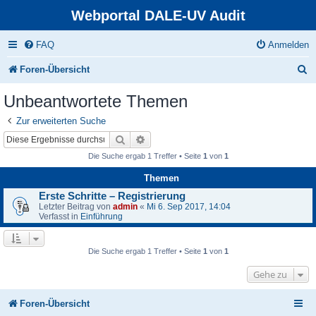
Webportal DALE-UV Audit
FAQ
Anmelden
S
Foren-Übersicht
u
Unbeantwortete Themen
c
Zur erweiterten Suche
h
Suche
Erweiterte Suche
e
Die Suche ergab 1 Treffer • Seite
1
von
1
Themen
Erste Schritte – Registrierung
Letzter Beitrag von
admin
«
Mi 6. Sep 2017, 14:04
Verfasst in
Einführung
Die Suche ergab 1 Treffer • Seite
1
von
1
Gehe zu
Foren-Übersicht