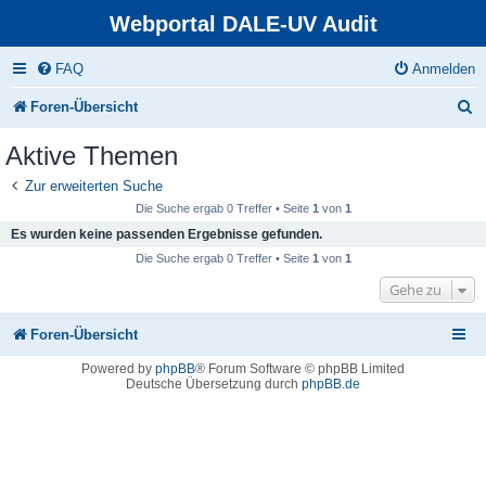
Webportal DALE-UV Audit
FAQ
Anmelden
S
Foren-Übersicht
u
Aktive Themen
c
Zur erweiterten Suche
h
Die Suche ergab 0 Treffer • Seite
1
von
1
e
Es wurden keine passenden Ergebnisse gefunden.
Die Suche ergab 0 Treffer • Seite
1
von
1
Gehe zu
Foren-Übersicht
Powered by
phpBB
® Forum Software © phpBB Limited
Deutsche Übersetzung durch
phpBB.de