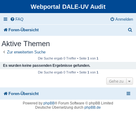
Webportal DALE-UV Audit
FAQ
Anmelden
S
Foren-Übersicht
u
Aktive Themen
c
Zur erweiterten Suche
h
Die Suche ergab 0 Treffer • Seite
1
von
1
e
Es wurden keine passenden Ergebnisse gefunden.
Die Suche ergab 0 Treffer • Seite
1
von
1
Gehe zu
Foren-Übersicht
Powered by
phpBB
® Forum Software © phpBB Limited
Deutsche Übersetzung durch
phpBB.de