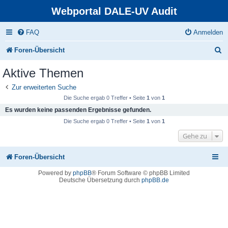
Webportal DALE-UV Audit
FAQ
Anmelden
S
Foren-Übersicht
u
Aktive Themen
c
Zur erweiterten Suche
h
Die Suche ergab 0 Treffer • Seite
1
von
1
e
Es wurden keine passenden Ergebnisse gefunden.
Die Suche ergab 0 Treffer • Seite
1
von
1
Gehe zu
Foren-Übersicht
Powered by
phpBB
® Forum Software © phpBB Limited
Deutsche Übersetzung durch
phpBB.de