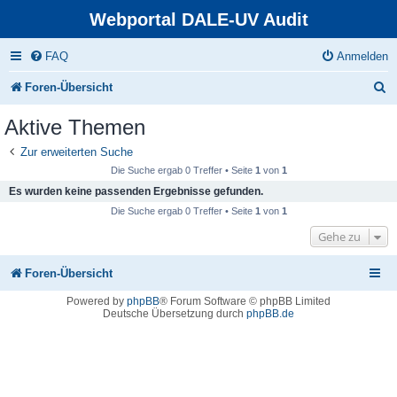
Webportal DALE-UV Audit
FAQ
Anmelden
S
Foren-Übersicht
u
Aktive Themen
c
Zur erweiterten Suche
h
Die Suche ergab 0 Treffer • Seite
1
von
1
e
Es wurden keine passenden Ergebnisse gefunden.
Die Suche ergab 0 Treffer • Seite
1
von
1
Gehe zu
Foren-Übersicht
Powered by
phpBB
® Forum Software © phpBB Limited
Deutsche Übersetzung durch
phpBB.de