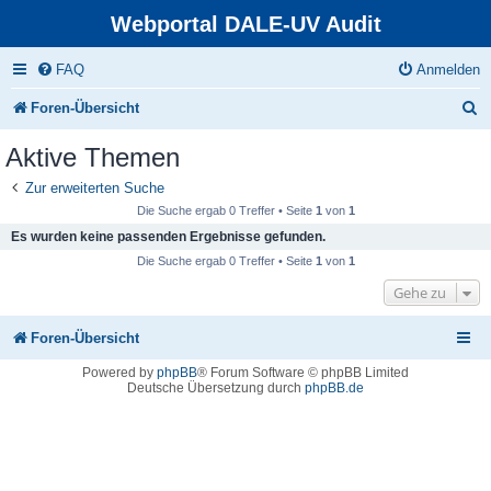
Webportal DALE-UV Audit
FAQ
Anmelden
S
Foren-Übersicht
u
Aktive Themen
c
Zur erweiterten Suche
h
Die Suche ergab 0 Treffer • Seite
1
von
1
e
Es wurden keine passenden Ergebnisse gefunden.
Die Suche ergab 0 Treffer • Seite
1
von
1
Gehe zu
Foren-Übersicht
Powered by
phpBB
® Forum Software © phpBB Limited
Deutsche Übersetzung durch
phpBB.de