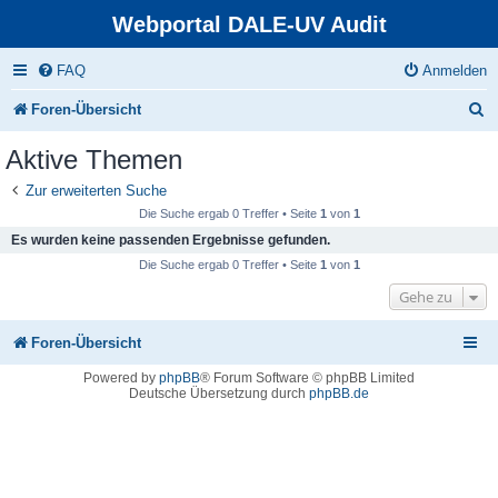
Webportal DALE-UV Audit
FAQ
Anmelden
S
Foren-Übersicht
u
Aktive Themen
c
Zur erweiterten Suche
h
Die Suche ergab 0 Treffer • Seite
1
von
1
e
Es wurden keine passenden Ergebnisse gefunden.
Die Suche ergab 0 Treffer • Seite
1
von
1
Gehe zu
Foren-Übersicht
Powered by
phpBB
® Forum Software © phpBB Limited
Deutsche Übersetzung durch
phpBB.de